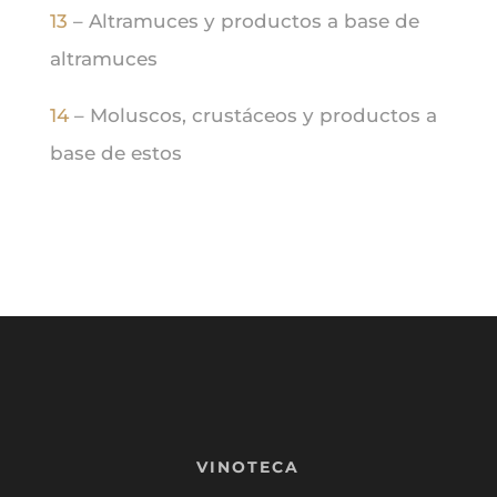
13
– Altramuces y productos a base de
altramuces
14
– Moluscos, crustáceos y productos a
base de estos
VINOTECA